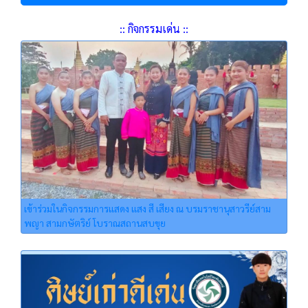
:: กิจกรรมเด่น ::
เข้าร่วมในกิจกรรมการแสดง แสง สี เสียง ณ บรมราชานุสาวรีย์สาม
พญา สามกษัตริย์ โบราณสถานสบขุย