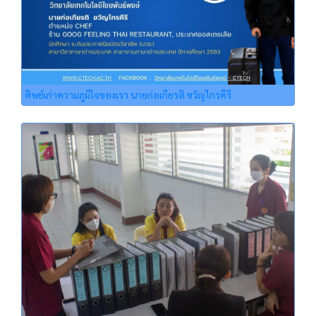
ศิษย์เก่าความภูมิใจของเรา นายก่อเกียรติ ขวัญไกรคีรี