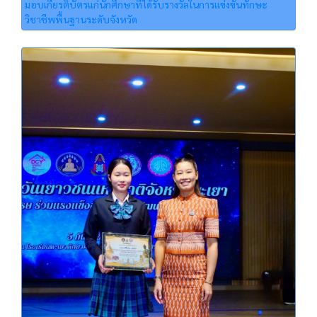
มอบเกียรติบัตรแก่นักศึกษาที่ได้รับรางวัลในการแข่งขันทักษะ
วิชาชีพพื้นฐานระดับจังหวัด