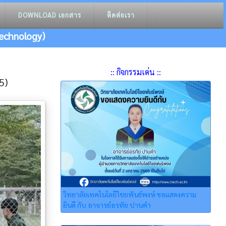
DOWNLOAD เอกสาร
ติดต่อเรา
echnology)
:: กิจกรรมเด่น ::
5)
วิทยาลัยเทคโนโลยีไชยพันธ์พงษ์ ขอแสดงความ
ยินดี กับ อาจารย์อรทัย ปานคำ