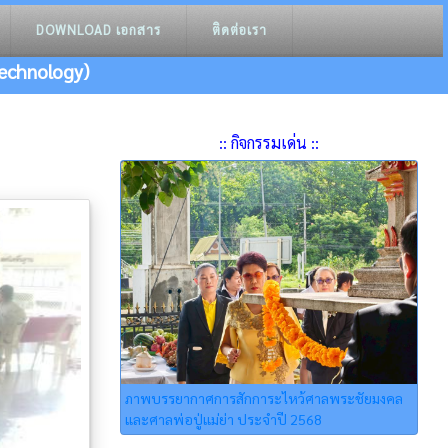
DOWNLOAD เอกสาร
ติดต่อเรา
echnology)
:: กิจกรรมเด่น ::
ภาพบรรยากาศการสักการะไหว้ศาลพระชัยมงคล
และศาลพ่อปู่แม่ย่า ประจําปี 2568