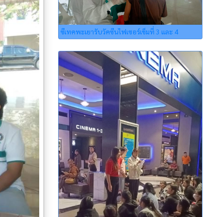
ซีเทคพะเยารับวัคซีนไฟเซอร์เข็มที่ 3 และ 4