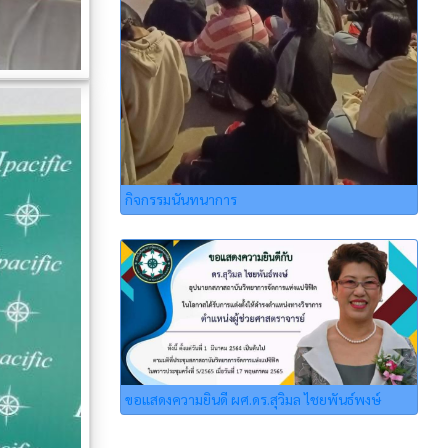
กิจกรรมนันทนาการ
ขอแสดงความยินดี ผศ.ดร.สุวิมล ไชยพันธ์พงษ์