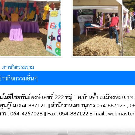
ภาพกิจกรรมรวม
ข่าวกิจกรรมอื่นๆ
โลยีไชยพันธ์พงษ์ เลขที่ 222 หมู่ 1 ต.บ้านต๊ำ อ.เมืองพะเยา
งทุนกู้ยืม 054-887121 || สำนักงานเลขานุการ 054-887123 , 
การ : 064-4267028 || Fax : 054-887122 E-mail : webmast