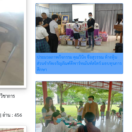
ประมวลภาพกิจกรรม คุณวินิจ ซือสุวรรณ ห้างหุ้น
ส่วนจำกัดเจริญภัณฑ์ดีพาร์ทเม้นท์สโตร์ มอบทุนการ
ศึกษา
วิชาการ
| อ่าน : 456