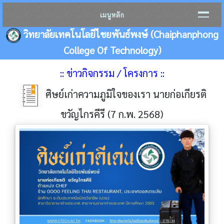
เมนูหลัก
วิทยาลัยเทคโนโลยีไชยพันธ์พงษ์ (Chaiphanphong
College Of Technology)
:: ข่าวกิจกรรม / โครงการ ::
ศิษย์เก่าความภูมิใจของเรา นายก่อเกียรติ
ขวัญไกรคีรี (7 ก.พ. 2568)