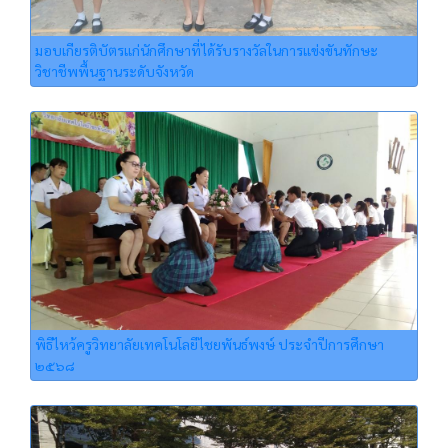
มอบเกียรติบัตรแก่นักศึกษาที่ได้รับรางวัลในการแข่งขันทักษะ
วิชาชีพพื้นฐานระดับจังหวัด
พิธีไหว้ครูวิทยาลัยเทคโนโลยีไชยพันธ์พงษ์ ประจำปีการศึกษา
๒๕๖๘