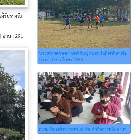
้รับรางวัล
| อ่าน : 291
บรรยากาศของการแข่งขันฟุตบอล ในกีฬาสีภายใน
ประจำปีการศึกษา 2565
ถวายเทียนเข้าพรรษาและร่วมทำกิจกรรมจิตอาสา