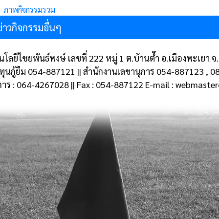
ภาพกิจกรรมรวม
ข่าวกิจกรรมอื่นๆ
โลยีไชยพันธ์พงษ์ เลขที่ 222 หมู่ 1 ต.บ้านต๊ำ อ.เมืองพะเยา
งทุนกู้ยืม 054-887121 || สำนักงานเลขานุการ 054-887123 , 
การ : 064-4267028 || Fax : 054-887122 E-mail : webmast