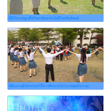
พิธีเปิดกองลูกเสือวิทยาลัยเทคโนโลยีไชยพันธ์พงษ์
พิธีมอบวุฒิบัตรประจำปีการศึกษา2565(ภาพชุดกิจกรรม)