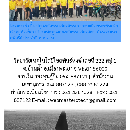
โครงการ วิ่ง ปั่น ปลูกเฉลิมพระเกียรติพระบาทสมเด็จพระวชิรเกล้า
เจ้าอยู่หัวเพื่อปกป้องเทิดทูนและเฉลิมพระเกียรติสถาบันพระมหา
กษัตริย์ ประจำปี พ.ศ.2568
วิทยาลัยเทคโนโลยีไชยพันธ์พงษ์ เลขที่ 222 หมู่ 1
ต.บ้านต๊ำ อ.เมืองพะเยา จ.พะเยา 56000
การเงิน กองทุนกู้ยืม 054-887121 || สำนักงาน
เลขานุการ 054-887123 , 088-2581224
สำนักทะเบียนวิชาการ : 064-4267028 || Fax : 054-
887122 E-mail : webmasterctech@gmail.com