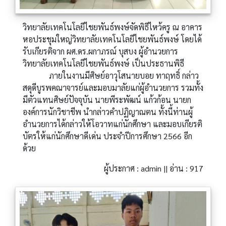
วิทยาลัยเทคโนโลยีไชยพันธ์พงษ์จัดพิธีไหว้ครู ณ อาคาร
หอประชุมใหญ่วิทยาลัยเทคโนโลยีไชยพันธ์พงษ์ โดยได้
รับเกียรติจาก ผศ.ดร.ผกาภรณ์ บุสบง ผู้อำนวยการ
วิทยาลัยเทคโนโลยีไชยพันธ์พงษ์ เป็นประธานพิธี
ภายในงานมีศิษย์อาวุโสนายบอย ทาฤทธิ์ กล่าว
สดุดีบูรพคณาจารย์และมอบมาลัยแก่ผู้อำนวยการ รวมทั้ง
มีตัวแทนศิษย์ปัจจุบัน นายพีระพัฒน์ แก้วก้อน นายก
องค์การนักวิชาชีพ นำกล่าวคำปฏิญาณตน ทั้งนี้ท่านผู้
อำนวยการได้กล่าวให้โอวาทแก่นักศึกษา และมอบเกียรติ
บัตรให้แก่นักศึกษาดีเด่น ประจำปีการศึกษา 2566 อีก
ด้วย
ผู้ประกาศ : admin || อ่าน : 917