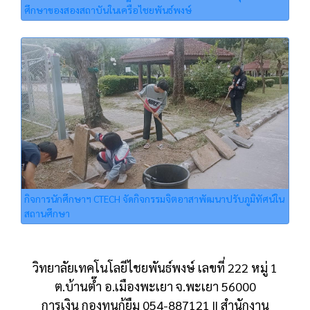
ศึกษาของสองสถาบันในเครือไชยพันธ์พงษ์
กิจการนักศึกษาฯ CTECH จัดกิจกรรมจิตอาสาพัฒนาปรับภูมิทัศน์ใน
สถานศึกษา
วิทยาลัยเทคโนโลยีไชยพันธ์พงษ์ เลขที่ 222 หมู่ 1
ต.บ้านต๊ำ อ.เมืองพะเยา จ.พะเยา 56000
การเงิน กองทุนกู้ยืม 054-887121 || สำนักงาน