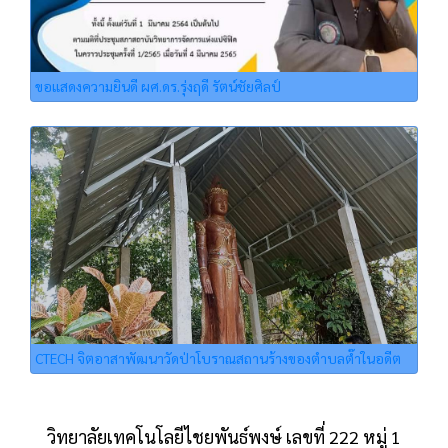
ขอแสดงความยินดี ผศ.ดร.รุ่งฤดี รัตน์ชัยศิลป์
CTECH จิตอาสาพัฒนาวัดป่าโบราณสถานร้างของตำบลต๊ำในอดีต
วิทยาลัยเทคโนโลยีไชยพันธ์พงษ์ เลขที่ 222 หมู่ 1