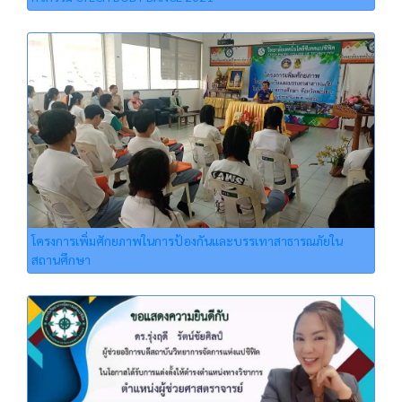
โครงการเพิ่มศักยภาพในการป้องกันและบรรเทาสาธารณภัยใน
สถานศึกษา