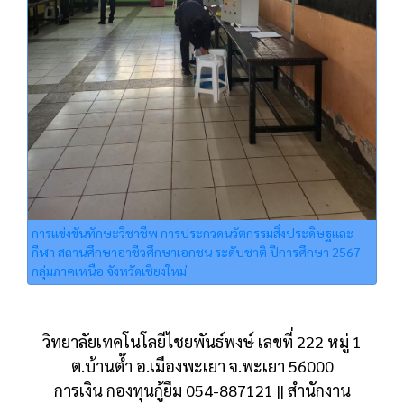
การแข่งขันทักษะวิชาชีพ การประกวดนวัตกรรมสิ่งประดิษฐและ
กีฬา สถานศึกษาอาชีวศึกษาเอกชน ระดับชาติ ปีการศึกษา 2567
กลุ่มภาคเหนือ จังหวัดเชียงใหม่
วิทยาลัยเทคโนโลยีไชยพันธ์พงษ์ เลขที่ 222 หมู่ 1
ต.บ้านต๊ำ อ.เมืองพะเยา จ.พะเยา 56000
การเงิน กองทุนกู้ยืม 054-887121 || สำนักงาน