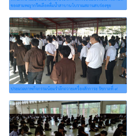
ของสามพญากรีดเลือดดื่มน้ำสาบาน โบราณสถานสบร่องขุย
ประมวลภาพกิจกรรมน้อมรำลึกถวายเครื่องสักการะ รัชกาลที่ ๙