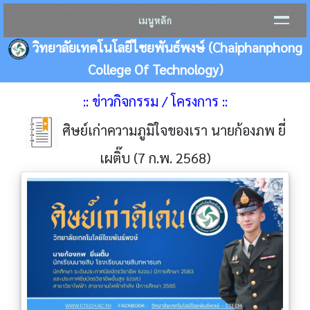
เมนูหลัก
วิทยาลัยเทคโนโลยีไชยพันธ์พงษ์ (Chaiphanphong
College Of Technology)
:: ข่าวกิจกรรม / โครงการ ::
ศิษย์เก่าความภูมิใจของเรา นายก้องภพ ยี่
เผติ๊บ (7 ก.พ. 2568)