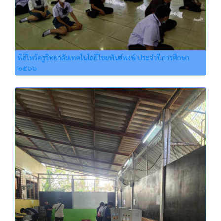
พิธีไหว้ครูวิทยาลัยเทคโนโลยีไชยพันธ์พงษ์ ประจำปีการศึกษา
๒๕๖๖