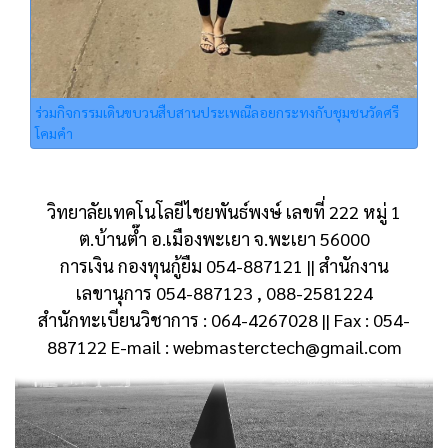
ร่วมกิจกรรมเดินขบวนสืบสานประเพณีลอยกระทงกับชุมชนวัดศรี
โคมคำ
วิทยาลัยเทคโนโลยีไชยพันธ์พงษ์ เลขที่ 222 หมู่ 1
ต.บ้านต๊ำ อ.เมืองพะเยา จ.พะเยา 56000
การเงิน กองทุนกู้ยืม 054-887121 || สำนักงาน
เลขานุการ 054-887123 , 088-2581224
สำนักทะเบียนวิชาการ : 064-4267028 || Fax : 054-
887122 E-mail : webmasterctech@gmail.com