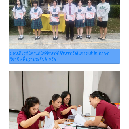
มอบเกียรติบัตรแก่นักศึกษาที่ได้รับรางวัลในการแข่งขันทักษะ
วิชาชีพพื้นฐานระดับจังหวัด