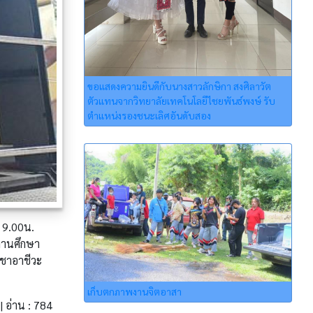
ขอแสดงความยินดีกับนางสาวลักษิกา สงศิลาวัต
ตัวแทนจากวิทยาลัยเทคโนโลยีไชยพันธ์พงษ์ รับ
ตำแหน่งรองชนะเลิศอันดับสอง
 9.00น.
ถานศึกษา
ิชาอาชีวะ
เก็บตกภาพงานจิตอาสา
| อ่าน : 784