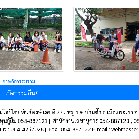
ภาพกิจกรรมรวม
ข่าวกิจกรรมอื่นๆ
โลยีไชยพันธ์พงษ์ เลขที่ 222 หมู่ 1 ต.บ้านต๊ำ อ.เมืองพะเยา
งทุนกู้ยืม 054-887121 || สำนักงานเลขานุการ 054-887123 , 
การ : 064-4267028 || Fax : 054-887122 E-mail : webmast