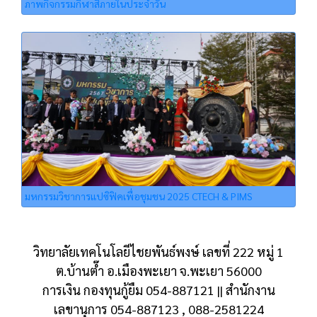
ภาพกิจกรรมกีฬาสีภายในประจำวัน
มหกรรมวิชาการแปซิฟิคเพื่อชุมชน 2025 CTECH & PIMS
วิทยาลัยเทคโนโลยีไชยพันธ์พงษ์ เลขที่ 222 หมู่ 1
ต.บ้านต๊ำ อ.เมืองพะเยา จ.พะเยา 56000
การเงิน กองทุนกู้ยืม 054-887121 || สำนักงาน
เลขานุการ 054-887123 , 088-2581224