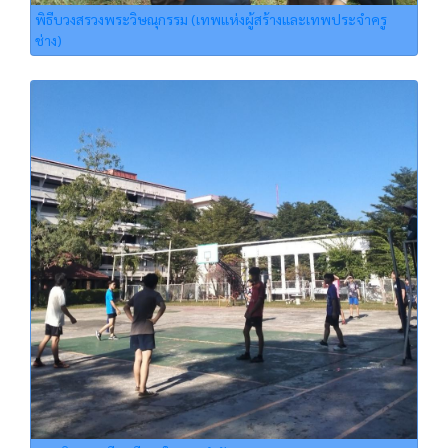
พิธีบวงสรวงพระวิษณุกรรม (เทพแห่งผู้สร้างและเทพประจำครู
ช่าง)